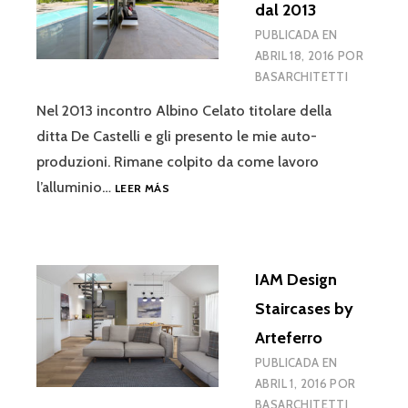
dal 2013
PUBLICADA EN
ABRIL 18, 2016
POR
BASARCHITETTI
Nel 2013 incontro Albino Celato titolare della
ditta De Castelli e gli presento le mie auto-
produzioni. Rimane colpito da come lavoro
COLLABORAZIONE
l’alluminio…
LEER MÁS
CON
DE
CASTELLI
DAL
IAM Design
2013
Staircases by
Arteferro
PUBLICADA EN
ABRIL 1, 2016
POR
BASARCHITETTI